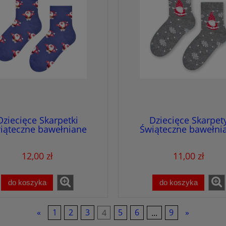
Dziecięce Skarpetki
Dziecięce Skarpet
iąteczne bawełniane
Świąteczne bawełni
Mikołaj
Mikołaj 2
12,00 zł
11,00 zł
do koszyka
do koszyka
«
1
2
3
4
5
6
...
9
»