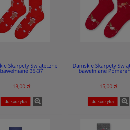
ie Skarpety Świąteczne
Damskie Skarpety Świą
bawełniane 35-37
bawełniane Pomarań
13,00 zł
15,00 zł
do koszyka
do koszyka