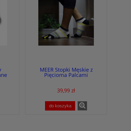
y
MEER Stopki Męskie z
ane
Pięcioma Palcami
Pięciopalczaste 39-42 SM13
39,99 zł
do koszyka