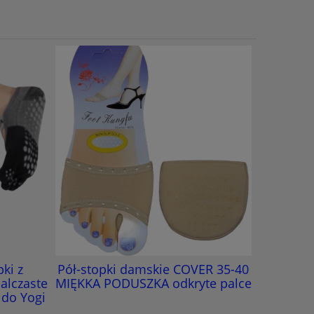
ki z
Pół-stopki damskie COVER 35-40
REBEKA St
alczaste
MIĘKKA PODUSZKA odkryte palce
Pięc
 do Yogi
ant