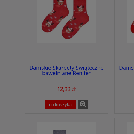
Damskie Skarpety Świąteczne
Damsk
bawełniane Renifer
12,99 zł
do koszyka