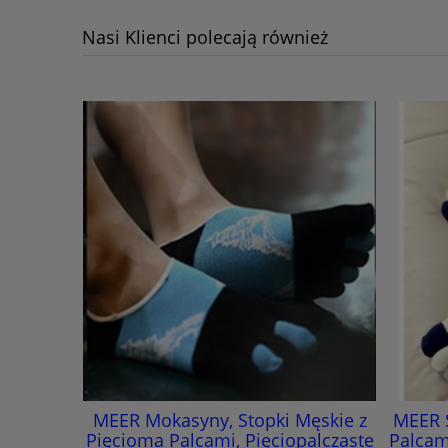
Nasi Klienci polecają również
MEER Mokasyny, Stopki Męskie z
MEER S
Pięcioma Palcami, Pięciopalczaste
Palcam