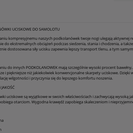
ÓWKI UCISKOWE DO SAMOLOTU
łaniu kompresyjnemu naszych podkolanówek twoje nogi ulegają aktywnej rewit
e do ekstremalnych obciążeń podczas siedzenia, stania i chodzenia, a takż
nie dostosowana siły ucisku zapewnia lepszy transport tlenu, a tym samym 
iu do innych PODKOLANOWEK mają szczególnie wysoki procent bawełny, dzię
ze i piękniejsze niż jakiekolwiek konwencjonalne skarpety uciskowe. Dzię
ację wilgotności i przyczynia się do lepszego komfortu noszenia.
 JAKOŚĆ
ki uciskowe są wyjątkowe w swoich właściwościach i zachwycają wysoką jako
pobiega otarciom. Wygodna krawędź zapobiega skaleczeniom i nieprzyjemn
na
n