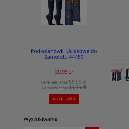
Podkolanówki Uciskowe do
REBEKA
Samolotu 44450
Palcami,
35-46 z
Baweł
te CoolMax
ana
kiem
39,99 zł
59,00 zł
Cena regularna:
Cen
49,99 zł
Najniższa cena:
Naj
do koszyka
Wyszukiwarka