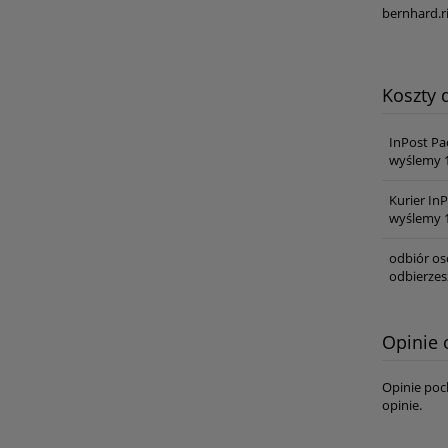
bernhard.r
Koszty
InPost P
wyślemy 1
Kurier In
wyślemy 1
odbiór os
odbierzes
Opinie 
Opinie poc
opinie.