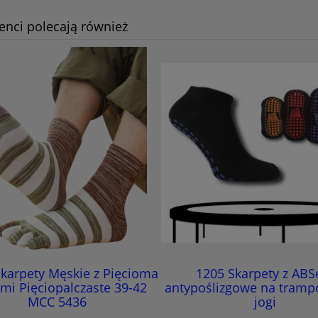
ienci polecają również
karpety Męskie z Pięcioma
1205 Skarpety z AB
mi Pięciopalczaste 39-42
antypoślizgowe na trampo
MCC 5436
jogi