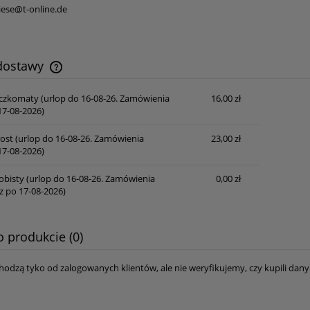
iese@t-online.de
 dostawy
aczkomaty
(urlop do 16-08-26. Zamówienia
16,00 zł
Cena nie zawiera ewentualnych kosztów
7-08-2026)
płatności
Post
(urlop do 16-08-26. Zamówienia
23,00 zł
7-08-2026)
obisty
(urlop do 16-08-26. Zamówienia
0,00 zł
z po 17-08-2026)
o produkcie (0)
hodzą tyko od zalogowanych klientów, ale nie weryfikujemy, czy kupili da