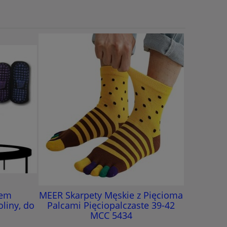
Sem
MEER Skarpety Męskie z Pięcioma
MEER Ska
liny, do
Palcami Pięciopalczaste 39-42
Palcami 
MCC 5434