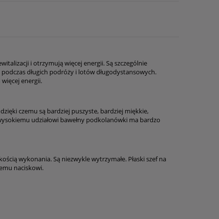
alizacji i otrzymują więcej energii. Są szczególnie
e podczas długich podróży i lotów długodystansowych.
więcej energii.
ki czemu są bardziej puszyste, bardziej miękkie,
ki wysokiemu udziałowi bawełny podkolanówki ma bardzo
ścią wykonania. Są niezwykle wytrzymałe. Płaski szef na
emu naciskowi.