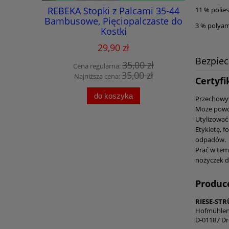
VER 35-40
REBEKA Stopki z Palcami 35-44
Skarpet
11 % polies
yte palce
Bambusowe, Pięciopalczaste do
pięciopal
3 % polya
Kostki
29,90 zł
Bezpie
 zł
35,00 zł
Cena regularna:
Cen
 zł
35,00 zł
Najniższa cena:
Naj
Certyfi
do koszyka
Przechowy
Może powod
Utylizować
Etykietę, 
odpadów.
Prać w temp
nożyczek 
Produc
RIESE-ST
Hofmühlen
D-01187 D