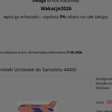
Uwaga !!!
Kod Rabatowy:
Wakacje2026
wpisz go w koszyku - uzyskasz
5%
rabatu na całe zakupy.
a składane w tym okresie będą realizowane
17.08.2026
anówki Uciskowe do Samolotu 44450
Dostępnoś
Wysyłka w
Dostawa:
Ce
39
Cena:
pł
Cena regul