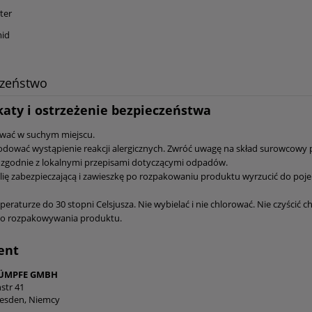
ki damskie z palcami
1082 Stopki laserowe silikon
ter
czaste SKD04 truskawki
pięcie, ABS na podeszwie
mid
39,99 zł
8,90 zł
czeństwo
44,99 zł
12,90 zł
a regularna:
Cena regularna:
44,99 zł
12,90 zł
niższa cena:
Najniższa cena:
katy i ostrzeżenie bezpieczeństwa
do koszyka
do koszyka
wać w suchym miejscu.
ować wystąpienie reakcji alergicznych. Zwróć uwagę na skład surowcowy 
 zgodnie z lokalnymi przepisami dotyczącymi odpadów.
folię zabezpieczającą i zawieszkę po rozpakowaniu produktu wyrzucić do poj
eraturze do 30 stopni Celsjusza. Nie wybielać i nie chlorować. Nie czyścić 
do rozpakowywania produktu.
ent
RÜMPFE GMBH
str 41
resden, Niemcy