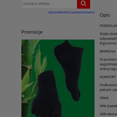
wyszukiwarka zaawansowana
Opis
PODKOLAN
Promocje
Dzięki dzia
odpowiedni
Ergonomicz
BAWEŁNA
W porównan
wygodniejs
dobrą regul
KOMFORT i
Podkolanów
palcach za
Skład:
60% baweł
26% elasta