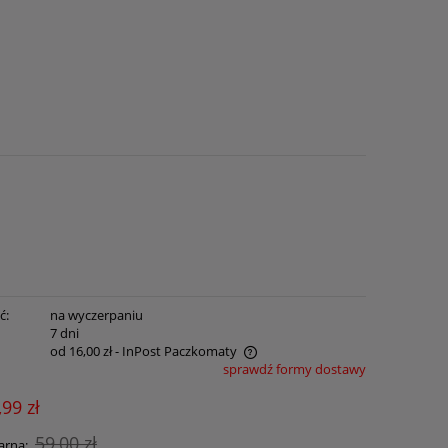
ć:
na wyczerpaniu
:
7 dni
od 16,00 zł
- InPost Paczkomaty
sprawdź formy dostawy
na nie zawiera ewentualnych kosztów
,99 zł
atności
59,00 zł
arna: