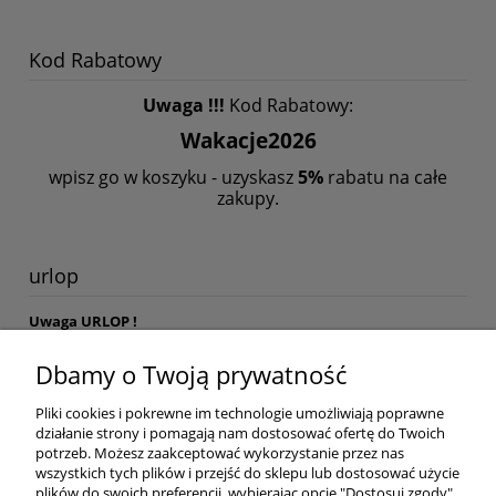
Kod Rabatowy
Uwaga !!!
Kod Rabatowy:
Wakacje2026
wpisz go w koszyku - uzyskasz
5%
rabatu na całe
zakupy.
urlop
Uwaga URLOP !
W dniach 07
.08-13.07
.
2026
przebywamy na urlopie. Zamówienia
Dbamy o Twoją prywatność
składane w tym okresie będą realizowane
17.08.2026
Pliki cookies i pokrewne im technologie umożliwiają poprawne
działanie strony i pomagają nam dostosować ofertę do Twoich
Nie znaleziono produktów spełniających podane kryteria.
potrzeb. Możesz zaakceptować wykorzystanie przez nas
wszystkich tych plików i przejść do sklepu lub dostosować użycie
plików do swoich preferencji, wybierając opcję "Dostosuj zgody".